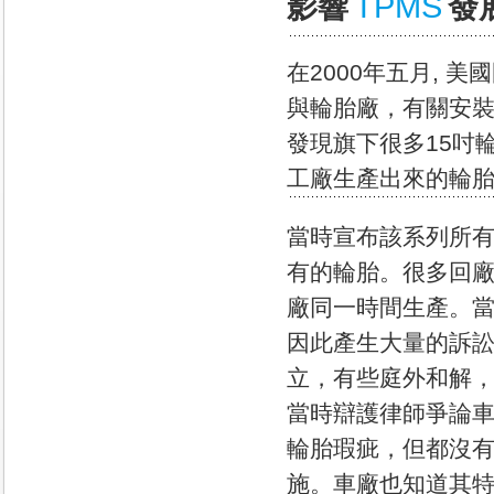
TPMS
影響
發
在2000年五月, 
與輪胎廠，有關安
發現旗下很多15吋
工廠生產出來的輪
當時宣布該系列所
有的輪胎。很多回
廠同一時間生產。
因此產生大量的訴
立，有些庭外和解
當時辯護律師爭論
輪胎瑕疵，但都沒
施。車廠也知道其特