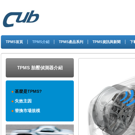
TPMS首頁
TPMS介紹
TPMS產品系列
TPMS資訊與新聞
下
TPMS 胎壓偵測器介紹
甚麼是TPMS?
失效主因
替換市場規模